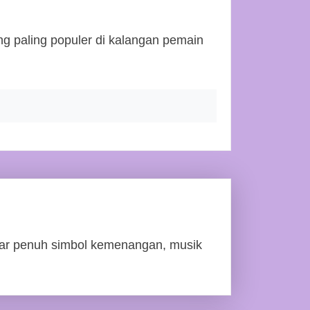
ng paling populer di kalangan pemain
ayar penuh simbol kemenangan, musik