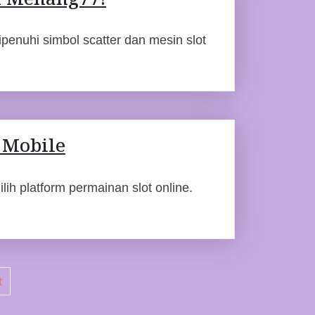
penuhi simbol scatter dan mesin slot
 Mobile
ih platform permainan slot online.
t