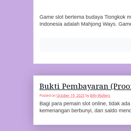
Game slot bertema budaya Tiongkok mem
Indonesia adalah Mahjong Ways. Game 
Bukti Pembayaran (Proof
Posted on
October 19, 2025
by
Billy Walters
Bagi para pemain slot online, tidak a
kemenangan berbunyi, dan saldo mendad