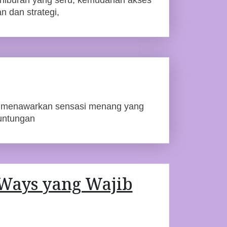
an hiburan yang seru, kemudahan akses
 dan strategi,
ain menawarkan sensasi menang yang
untungan
 Ways yang Wajib