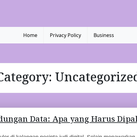
Home
Privacy Policy
Business
Category:
Uncategorize
indungan Data: Apa yang Harus Di