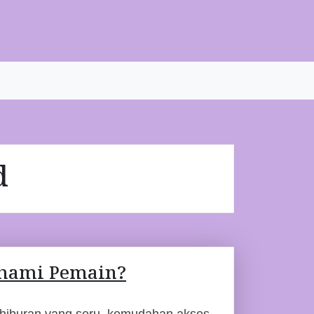
d
pahami Pemain?