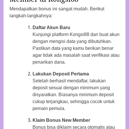
Mendapatkan bonus ini sangat mudah. Berikut
langkah-langkahnya:
Daftar Akun Baru
Kunjungi platform Kongsi88 dan buat akun
dengan mengisi data yang dibutuhkan.
Pastikan data yang kamu berikan benar
agar tidak ada masalah saat verifikasi atau
penarikan dana.
Lakukan Deposit Pertama
Setelah berhasil mendaftar, lakukan
deposit sesuai dengan minimum yang
disyaratkan. Biasanya minimum deposit
cukup terjangkau, sehingga cocok untuk
pemain pemula.
Klaim Bonus New Member
Bonus bisa diklaim secara otomatis atau