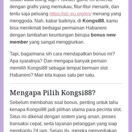
dengan grafis yang memukau, fitur-fitur menarik, dan
tentu saja peluang
https://stc-eu.org/en/
menang yang
menggoda. Nah, kabar baiknya, di
Kongsi88
, kamu
bisa menikmati berbagai permainan Habanero
dengan tambahan keuntungan berupa
bonus new
member
yang sangat menggiurkan.
Tapi, bagaimana sih cara mendapatkan bonus ini?
Apa syaratnya? Dan mengapa banyak pemain
memilih Kongsi88 sebagai tempat bermain slot
Habanero? Mari kita kupas satu per satu.
Mengapa Pilih Kongsi88?
Sebelum membahas soal bonus, penting untuk tahu
kenapa Kongsi88 jadi pilihan utama para pecinta slot.
Situs ini dikenal dengan sistem yang aman, proses
transaksi cepat, serta layanan pelanggan yang siap
membantu 24 jam. Selain itu, mereka menyediakan