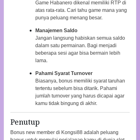
Game Habanero dikenal memiliki RTP di
atas rata-rata. Cari tahu game mana yang
punya peluang menang besar.
Manajemen Saldo
Jangan langsung habiskan semua saldo
dalam satu permainan. Bagi menjadi
beberapa sesi agar bisa bermain lebih
lama.
Pahami Syarat Turnover
Biasanya, bonus memiliki syarat taruhan
tertentu sebelum bisa ditarik. Pahami
jumlah turnover yang harus dicapai agar
kamu tidak bingung di akhir.
Penutup
Bonus new member di Kongsi88 adalah peluang
bagus untuk memulai perjalanan kamu di dunia slot