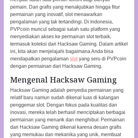
pemain. Dari grafis yang menakjubkan hingga fitur
permainan yang inovatif, slot menawarkan
pengalaman yang tak tertandingi. Di Indonesia,
PVPcoin muncul sebagai salah satu platform yang
menyediakan akses ke permainan slot terbaik,
termasuk koleksi dari Hacksaw Gaming. Dalam artikel
ini, kita akan menjelajahi bagaimana Anda bisa
mendapatkan pengalaman
slot
yang seru di PVPcoin
dengan permainan dari Hacksaw Gaming.
Mengenal Hacksaw Gaming
Hacksaw Gaming adalah penyedia permainan yang
relatif baru namun sudah dikenal luas di kalangan
penggemar slot. Dengan fokus pada kualitas dan
inovasi, mereka telah berhasil menciptakan berbagai
permainan yang menarik dan menghibur. Permainan
dari Hacksaw Gaming dikenal karena desain grafis
yang memukau dan mekanika yang unik, membuat