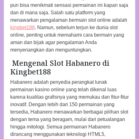
pun bisa menikmati sensasi permainan ini kapan saja
dan di mana saja.
Salah satu platform yang
menawarkan pengalaman bermain slot online adalah
kingbet188
.
Namun, sebelum terjun ke dunia slot
online, penting untuk memahami cara bermain yang
aman dan bijak agar pengalaman Anda
menyenangkan dan menguntungkan.
Mengenal Slot Habanero di
Kingbet188
Habanero adalah penyedia perangkat lunak
permainan kasino online yang telah dikenal luas
karena kualitas grafisnya yang memukau dan fitur-fitur
inovatif.
Dengan lebih dari 150 permainan yang
tersedia, Habanero menawarkan berbagai pilihan slot
dengan tema yang beragam, mulai dari petualangan
hingga mitologi.
Semua permainan Habanero
dirancang menggunakan teknologi HTML5,