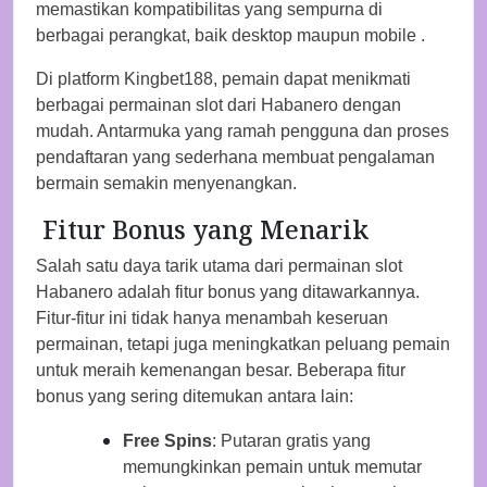
memastikan kompatibilitas yang sempurna di
berbagai perangkat, baik desktop maupun mobile
.
Di platform Kingbet188, pemain dapat menikmati
berbagai permainan slot dari Habanero dengan
mudah.
Antarmuka yang ramah pengguna dan proses
pendaftaran yang sederhana membuat pengalaman
bermain semakin menyenangkan.
Fitur Bonus yang Menarik
Salah satu daya tarik utama dari permainan slot
Habanero adalah fitur bonus yang ditawarkannya.
Fitur-fitur ini tidak hanya menambah keseruan
permainan, tetapi juga meningkatkan peluang pemain
untuk meraih kemenangan besar.
Beberapa fitur
bonus yang sering ditemukan antara lain:​
Free Spins
:
Putaran gratis yang
memungkinkan pemain untuk memutar