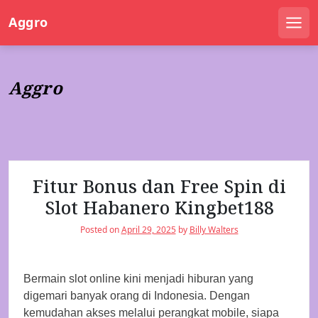
S
Aggro
k
Men
i
p
t
Aggro
o
c
o
n
t
e
Fitur Bonus dan Free Spin di
n
Slot Habanero Kingbet188
t
Posted on
April 29, 2025
by
Billy Walters
Bermain slot online kini menjadi hiburan yang
digemari banyak orang di Indonesia.
Dengan
kemudahan akses melalui perangkat mobile, siapa