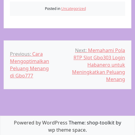
Posted in
Uncategorized
P
Next:
Memahami Pola
Previous:
Cara
RTP Slot Gbo303 Login
o
Mengoptimalkan
Habanero untuk
s
Peluang Menang
Meningkatkan Peluang
di Gbo777
t
Menang
n
a
v
i
g
Powered by WordPress
Theme: shop-toolkit by
wp theme space
.
a