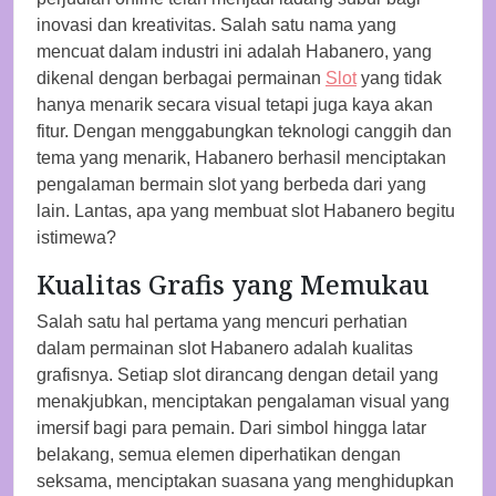
inovasi dan kreativitas. Salah satu nama yang
mencuat dalam industri ini adalah Habanero, yang
dikenal dengan berbagai permainan
Slot
yang tidak
hanya menarik secara visual tetapi juga kaya akan
fitur. Dengan menggabungkan teknologi canggih dan
tema yang menarik, Habanero berhasil menciptakan
pengalaman bermain slot yang berbeda dari yang
lain. Lantas, apa yang membuat slot Habanero begitu
istimewa?
Kualitas Grafis yang Memukau
Salah satu hal pertama yang mencuri perhatian
dalam permainan slot Habanero adalah kualitas
grafisnya. Setiap slot dirancang dengan detail yang
menakjubkan, menciptakan pengalaman visual yang
imersif bagi para pemain. Dari simbol hingga latar
belakang, semua elemen diperhatikan dengan
seksama, menciptakan suasana yang menghidupkan