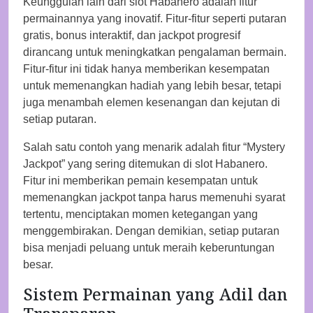
Keunggulan lain dari slot Habanero adalah fitur
permainannya yang inovatif. Fitur-fitur seperti putaran
gratis, bonus interaktif, dan jackpot progresif
dirancang untuk meningkatkan pengalaman bermain.
Fitur-fitur ini tidak hanya memberikan kesempatan
untuk memenangkan hadiah yang lebih besar, tetapi
juga menambah elemen kesenangan dan kejutan di
setiap putaran.
Salah satu contoh yang menarik adalah fitur “Mystery
Jackpot” yang sering ditemukan di slot Habanero.
Fitur ini memberikan pemain kesempatan untuk
memenangkan jackpot tanpa harus memenuhi syarat
tertentu, menciptakan momen ketegangan yang
menggembirakan. Dengan demikian, setiap putaran
bisa menjadi peluang untuk meraih keberuntungan
besar.
Sistem Permainan yang Adil dan