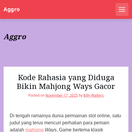
S
Aggro
k
Men
i
p
t
Aggro
o
c
o
n
t
e
Kode Rahasia yang Diduga
n
Bikin Mahjong Ways Gacor
t
Posted on
November 17, 2025
by
Billy Walters
Di tengah ramainya dunia permainan slot online, satu
judul yang terus mencuri perhatian para pemain
adalah
mahjong
Ways
. Game bertema klasik