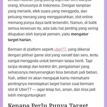
orang, khususnya di Indonesia. Dengan tampilan
yang menarik, efek suara yang menggoda, dan
peluang menang yang menggairahkan, slot online
memang punya daya tarik tersendiri. Namun, di balik
semua keseruan itu, ada satu hal penting yang sering
dilupakan oleh banyak pemain, yaitu
mengatur
target harian
.
Bermain di platform seperti
uber77
, yang dikenal
dengan pilihan game slot yang variatif dan seru, tentu
sangat menggoda untuk bermain tanpa henti. Tapi
tanpa strategi dan kontrol diri, pengalaman yang
seharusnya menyenangkan bisa berubah jadi beban.
Nah, artikel ini akan mengajak kamu memahami
pentingnya menetapkan target harian saat bermain
slot di Uber77 — agar tetap fun, aman, dan bisa jadi
lebih menguntungkan!
Kenapa Perlu Punya Target