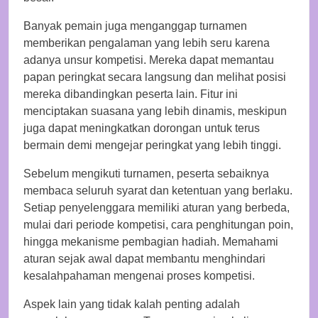
Banyak pemain juga menganggap turnamen
memberikan pengalaman yang lebih seru karena
adanya unsur kompetisi. Mereka dapat memantau
papan peringkat secara langsung dan melihat posisi
mereka dibandingkan peserta lain. Fitur ini
menciptakan suasana yang lebih dinamis, meskipun
juga dapat meningkatkan dorongan untuk terus
bermain demi mengejar peringkat yang lebih tinggi.
Sebelum mengikuti turnamen, peserta sebaiknya
membaca seluruh syarat dan ketentuan yang berlaku.
Setiap penyelenggara memiliki aturan yang berbeda,
mulai dari periode kompetisi, cara penghitungan poin,
hingga mekanisme pembagian hadiah. Memahami
aturan sejak awal dapat membantu menghindari
kesalahpahaman mengenai proses kompetisi.
Aspek lain yang tidak kalah penting adalah