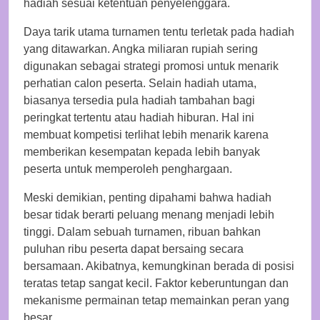
hadiah sesuai ketentuan penyelenggara.
Daya tarik utama turnamen tentu terletak pada hadiah
yang ditawarkan. Angka miliaran rupiah sering
digunakan sebagai strategi promosi untuk menarik
perhatian calon peserta. Selain hadiah utama,
biasanya tersedia pula hadiah tambahan bagi
peringkat tertentu atau hadiah hiburan. Hal ini
membuat kompetisi terlihat lebih menarik karena
memberikan kesempatan kepada lebih banyak
peserta untuk memperoleh penghargaan.
Meski demikian, penting dipahami bahwa hadiah
besar tidak berarti peluang menang menjadi lebih
tinggi. Dalam sebuah turnamen, ribuan bahkan
puluhan ribu peserta dapat bersaing secara
bersamaan. Akibatnya, kemungkinan berada di posisi
teratas tetap sangat kecil. Faktor keberuntungan dan
mekanisme permainan tetap memainkan peran yang
besar.