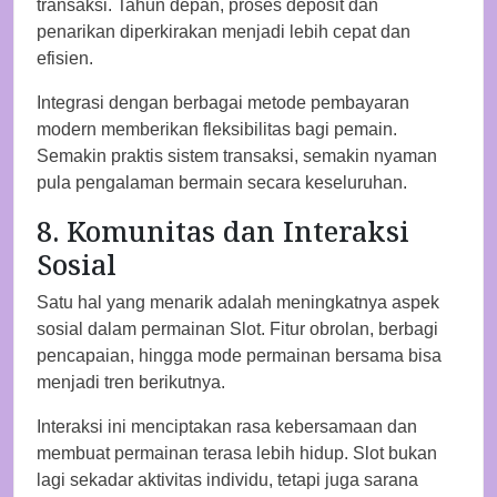
transaksi. Tahun depan, proses deposit dan
penarikan diperkirakan menjadi lebih cepat dan
efisien.
Integrasi dengan berbagai metode pembayaran
modern memberikan fleksibilitas bagi pemain.
Semakin praktis sistem transaksi, semakin nyaman
pula pengalaman bermain secara keseluruhan.
8. Komunitas dan Interaksi
Sosial
Satu hal yang menarik adalah meningkatnya aspek
sosial dalam permainan Slot. Fitur obrolan, berbagi
pencapaian, hingga mode permainan bersama bisa
menjadi tren berikutnya.
Interaksi ini menciptakan rasa kebersamaan dan
membuat permainan terasa lebih hidup. Slot bukan
lagi sekadar aktivitas individu, tetapi juga sarana