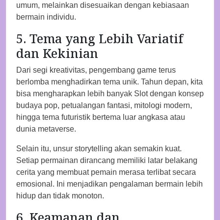
umum, melainkan disesuaikan dengan kebiasaan
bermain individu.
5. Tema yang Lebih Variatif
dan Kekinian
Dari segi kreativitas, pengembang game terus
berlomba menghadirkan tema unik. Tahun depan, kita
bisa mengharapkan lebih banyak Slot dengan konsep
budaya pop, petualangan fantasi, mitologi modern,
hingga tema futuristik bertema luar angkasa atau
dunia metaverse.
Selain itu, unsur storytelling akan semakin kuat.
Setiap permainan dirancang memiliki latar belakang
cerita yang membuat pemain merasa terlibat secara
emosional. Ini menjadikan pengalaman bermain lebih
hidup dan tidak monoton.
6. Keamanan dan