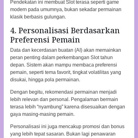
Pendekatan ini membuat Slot terasa seperti game
modern pada umumnya, bukan sekadar permainan
klasik berbasis gulungan.
4. Personalisasi Berdasarkan
Preferensi Pemain
Data dan kecerdasan buatan (AI) akan memainkan
peran penting dalam perkembangan Slot tahun
depan. Sistem akan mampu membaca preferensi
pemain, seperti tema favorit, tingkat volatilitas yang
disukai, hingga pola permainan.
Dengan begitu, rekomendasi permainan menjadi
lebih relevan dan personal. Pengalaman bermain
terasa lebih “nyambung” karena disesuaikan dengan
gaya masing-masing pemain.
Personalisasi ini juga mencakup promosi dan bonus
yang lebih tepat sasaran. Bukan lagi penawaran