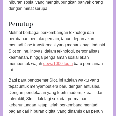
hiburan sosial yang menghubungkan banyak orang
dengan minat serupa.
Penutup
Melihat berbagai perkembangan teknologi dan
perubahan perilaku pemain, tahun depan akan
menjadi fase transformasi yang menarik bagi industri
Slot online. Inovasi dalam teknologi, personalisasi,
keamanan, hingga pengalaman sosial akan
membentuk wajah
dewa1000 login
baru permainan
ini.
Bagi para penggemar Slot, ini adalah waktu yang
tepat untuk menyambut era baru dengan antusias.
Dengan pendekatan yang lebih modern, kreatif, dan
interaktif, Slot tidak lagi sekadar permainan
keberuntungan, tetapi telah berkembang menjadi
bagian dari hiburan digital yang dinamis dan penuh