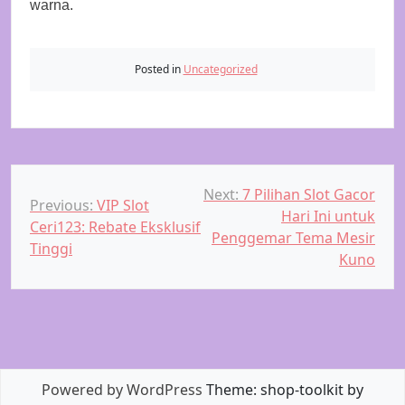
warna.
Posted in
Uncategorized
P
Next:
7 Pilihan Slot Gacor
Previous:
VIP Slot
Hari Ini untuk
o
Ceri123: Rebate Eksklusif
Penggemar Tema Mesir
s
Tinggi
Kuno
t
n
a
v
i
Powered by WordPress
Theme: shop-toolkit by