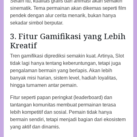
Selain itu, kualitas grafis dan animasi akan semakin
sinematik. Tema permainan akan dikemas seperti film
pendek dengan alur cerita menarik, bukan hanya
sekadar simbol berputar.
3. Fitur Gamifikasi yang Lebih
Kreatif
Tren gamifikasi diprediksi semakin kuat. Artinya, Slot
tidak lagi hanya tentang keberuntungan, tetapi juga
pengalaman bermain yang berlapis. Akan lebih
banyak misi harian, sistem level, hadiah loyalitas,
hingga turnamen antar pemain.
Fitur seperti papan peringkat (leaderboard) dan
tantangan komunitas membuat permainan terasa
lebih kompetitif dan sosial. Pemain tidak hanya
bermain sendiri, tetapi menjadi bagian dari ekosistem
yang aktif dan dinamis.