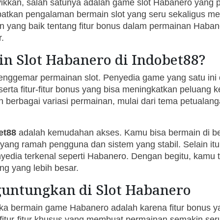
ikkan, salah satunya adalah game slot Habanero yang 
atkan pengalaman bermain slot yang seru sekaligus me
yang baik tentang fitur bonus dalam permainan Habane
.
n Slot Habanero di Indobet88?
ggemar permainan slot. Penyedia game yang satu ini di
serta fitur-fitur bonus yang bisa meningkatkan pelua
berbagai variasi permainan, mulai dari tema petualanga
et88
adalah kemudahan akses. Kamu bisa bermain di ber
ng ramah pengguna dan sistem yang stabil. Selain itu
yedia terkenal seperti Habanero. Dengan begitu, kamu 
ng yang lebih besar.
guntungkan di Slot Habanero
a bermain game Habanero adalah karena fitur bonus ya
fitur-fitur khusus yang membuat permainan semakin ser