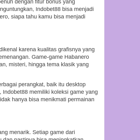
penuh dengan fitur bonus yang
nguntungkan, Indobet88 bisa menjadi
ro, siapa tahu kamu bisa menjadi
kenal karena kualitas grafisnya yang
ng kemenangan. Game-game Habanero
n, misteri, hingga tema klasik yang
bagai perangkat, baik itu desktop
, Indobet88 memiliki koleksi game yang
tidak hanya bisa menikmati permainan
ng menarik. Setiap game dari
u dan pastinya bisa meningkatkan