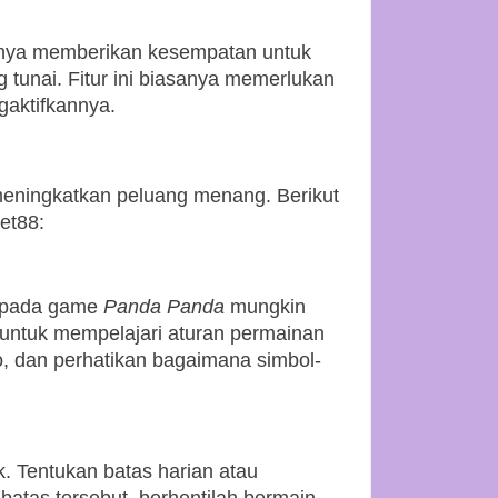
asanya memberikan kesempatan untuk
 tunai. Fitur ini biasanya memerlukan
gaktifkannya.
meningkatkan peluang menang. Berikut
et88:
pada game
Panda Panda
mungkin
 untuk mempelajari aturan permainan
, dan perhatikan bagaimana simbol-
. Tentukan batas harian atau