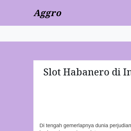
S
Aggro
k
i
p
t
o
c
o
n
t
Slot Habanero di I
e
n
t
Di tengah gemerlapnya dunia perjudia