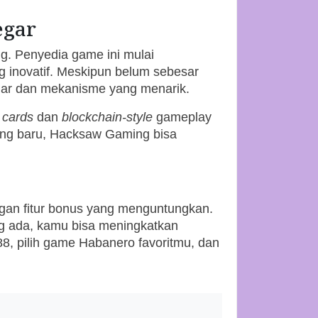
egar
g. Penyedia game ini mulai
g inovatif. Meskipun belum sebesar
gar dan mekanisme yang menarik.
 cards
dan
blockchain-style
gameplay
ang baru, Hacksaw Gaming bisa
gan fitur bonus yang menguntungkan.
ng ada, kamu bisa meningkatkan
8, pilih game Habanero favoritmu, dan