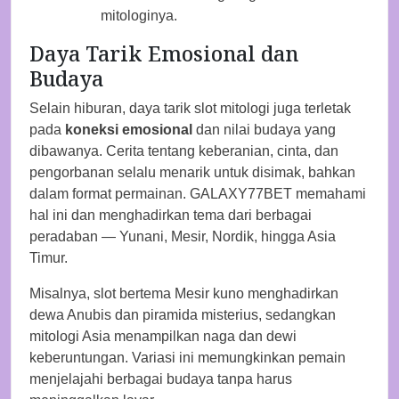
mitologinya.
Daya Tarik Emosional dan
Budaya
Selain hiburan, daya tarik slot mitologi juga terletak
pada
koneksi emosional
dan nilai budaya yang
dibawanya. Cerita tentang keberanian, cinta, dan
pengorbanan selalu menarik untuk disimak, bahkan
dalam format permainan. GALAXY77BET memahami
hal ini dan menghadirkan tema dari berbagai
peradaban — Yunani, Mesir, Nordik, hingga Asia
Timur.
Misalnya, slot bertema Mesir kuno menghadirkan
dewa Anubis dan piramida misterius, sedangkan
mitologi Asia menampilkan naga dan dewi
keberuntungan. Variasi ini memungkinkan pemain
menjelajahi berbagai budaya tanpa harus