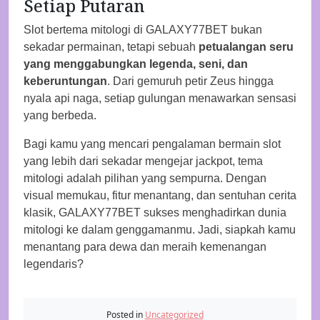
Setiap Putaran
Slot bertema mitologi di GALAXY77BET bukan
sekadar permainan, tetapi sebuah
petualangan seru
yang menggabungkan legenda, seni, dan
keberuntungan
. Dari gemuruh petir Zeus hingga
nyala api naga, setiap gulungan menawarkan sensasi
yang berbeda.
Bagi kamu yang mencari pengalaman bermain slot
yang lebih dari sekadar mengejar jackpot, tema
mitologi adalah pilihan yang sempurna. Dengan
visual memukau, fitur menantang, dan sentuhan cerita
klasik, GALAXY77BET sukses menghadirkan dunia
mitologi ke dalam genggamanmu. Jadi, siapkah kamu
menantang para dewa dan meraih kemenangan
legendaris?
Posted in
Uncategorized