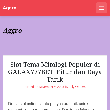
S
Aggro
k
Men
i
p
t
Aggro
o
c
o
n
t
e
Slot Tema Mitologi Populer di
n
GALAXY77BET: Fitur dan Daya
t
Tarik
Posted on
November 9, 2025
by
Billy Walters
Dunia slot online selalu punya cara unik untuk
memanjakan para pemainnya. Dari tema futuristik,