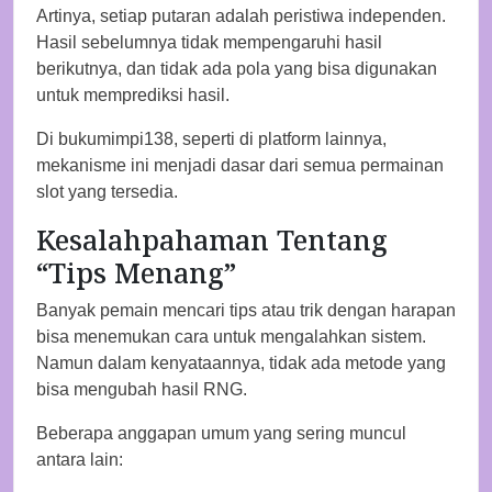
Artinya, setiap putaran adalah peristiwa independen.
Hasil sebelumnya tidak mempengaruhi hasil
berikutnya, dan tidak ada pola yang bisa digunakan
untuk memprediksi hasil.
Di bukumimpi138, seperti di platform lainnya,
mekanisme ini menjadi dasar dari semua permainan
slot yang tersedia.
Kesalahpahaman Tentang
“Tips Menang”
Banyak pemain mencari tips atau trik dengan harapan
bisa menemukan cara untuk mengalahkan sistem.
Namun dalam kenyataannya, tidak ada metode yang
bisa mengubah hasil RNG.
Beberapa anggapan umum yang sering muncul
antara lain: