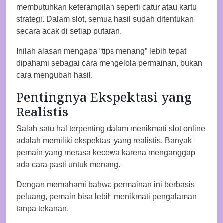
membutuhkan keterampilan seperti catur atau kartu
strategi. Dalam slot, semua hasil sudah ditentukan
secara acak di setiap putaran.
Inilah alasan mengapa “tips menang” lebih tepat
dipahami sebagai cara mengelola permainan, bukan
cara mengubah hasil.
Pentingnya Ekspektasi yang
Realistis
Salah satu hal terpenting dalam menikmati slot online
adalah memiliki ekspektasi yang realistis. Banyak
pemain yang merasa kecewa karena menganggap
ada cara pasti untuk menang.
Dengan memahami bahwa permainan ini berbasis
peluang, pemain bisa lebih menikmati pengalaman
tanpa tekanan.