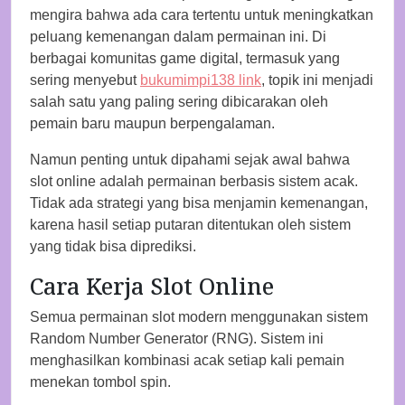
mengira bahwa ada cara tertentu untuk meningkatkan
peluang kemenangan dalam permainan ini. Di
berbagai komunitas game digital, termasuk yang
sering menyebut
bukumimpi138 link
, topik ini menjadi
salah satu yang paling sering dibicarakan oleh
pemain baru maupun berpengalaman.
Namun penting untuk dipahami sejak awal bahwa
slot online adalah permainan berbasis sistem acak.
Tidak ada strategi yang bisa menjamin kemenangan,
karena hasil setiap putaran ditentukan oleh sistem
yang tidak bisa diprediksi.
Cara Kerja Slot Online
Semua permainan slot modern menggunakan sistem
Random Number Generator (RNG). Sistem ini
menghasilkan kombinasi acak setiap kali pemain
menekan tombol spin.