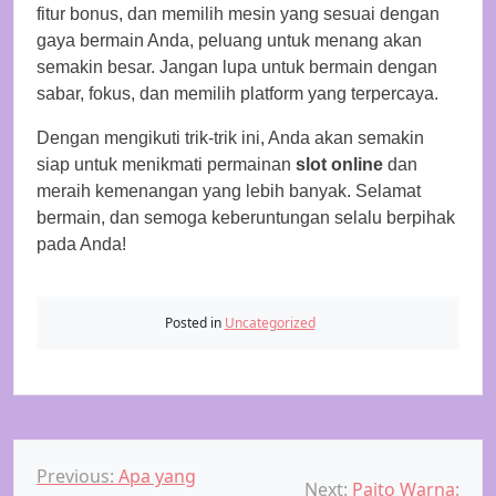
fitur bonus, dan memilih mesin yang sesuai dengan
gaya bermain Anda, peluang untuk menang akan
semakin besar. Jangan lupa untuk bermain dengan
sabar, fokus, dan memilih platform yang terpercaya.
Dengan mengikuti trik-trik ini, Anda akan semakin
siap untuk menikmati permainan
slot online
dan
meraih kemenangan yang lebih banyak. Selamat
bermain, dan semoga keberuntungan selalu berpihak
pada Anda!
Posted in
Uncategorized
P
Previous:
Apa yang
Next:
Paito Warna: