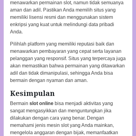
menawarkan permainan slot, namun tidak semuanya
aman dan adil. Pastikan Anda memilih situs yang
memiliki lisensi resmi dan menggunakan sistem
enkripsi yang kuat untuk melindungi data pribadi
Anda.
Pilihlah platform yang memiliki reputasi baik dan
menawarkan pembayaran yang cepat serta layanan
pelanggan yang responsif. Situs yang terpercaya juga
akan memastikan bahwa permainan yang ditawarkan
adil dan tidak dimanipulasi, sehingga Anda bisa
bermain dengan nyaman dan aman.
Kesimpulan
Bermain
slot online
bisa menjadi aktivitas yang
sangat mengasyikkan dan menguntungkan jika
dilakukan dengan cara yang benar. Dengan
memahami jenis mesin slot yang Anda mainkan,
mengelola anggaran dengan bijak, memanfaatkan