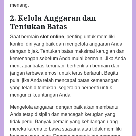
menang.
2. Kelola Anggaran dan
Tentukan Batas
Saat bermain
slot online
, penting untuk memiliki
kontrol diri yang baik dan mengelola anggaran Anda
dengan bijak. Tentukan batas maksimal kerugian dan
kemenangan sebelum Anda mulai bermain. Jika Anda
mencapai batas kerugian, berhentilah bermain dan
jangan terbawa emosi untuk terus bertaruh. Begitu
pula, jika Anda telah mencapai batas kemenangan
yang telah ditentukan, segeralah berhenti untuk
mengunci keuntungan Anda.
Mengelola anggaran dengan baik akan membantu
Anda tetap disiplin dan mencegah kerugian yang
tidak perlu. Banyak pemain yang kehilangan uang
mereka karena terbawa suasana atau tidak memiliki