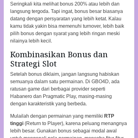
Seringkali kita melihat bonus 200% atau lebih dan
langsung tergoda. Tapi ingat, bonus besar biasanya
datang dengan persyaratan yang lebih ketat. Kalau
kamu tidak yakin bisa memenuhi turnover, lebih baik
pilih bonus dengan syarat yang lebih ringan meski
nilainya lebih kecil.
Kombinasikan Bonus dan
Strategi Slot
Setelah bonus diklaim, jangan langsung habiskan
semuanya dalam satu permainan. Di GBO4D, ada
ratusan game dari berbagai provider seperti
Habanero dan Pragmatic Play, masing-masing
dengan karakteristik yang berbeda.
Mulailah dengan permainan yang memiliki
RTP
tinggi
(Return to Player), karena peluang menangnya
lebih besar. Gunakan bonus sebagai modal awal