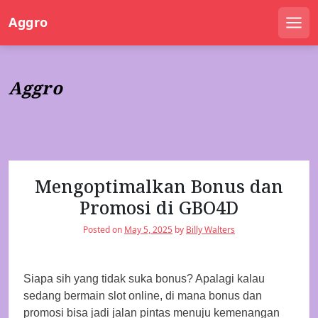
S
Aggro
k
Men
i
p
t
Aggro
o
c
o
n
t
e
Mengoptimalkan Bonus dan
n
Promosi di GBO4D
t
Posted on
May 5, 2025
by
Billy Walters
Siapa sih yang tidak suka bonus? Apalagi kalau
sedang bermain slot online, di mana bonus dan
promosi bisa jadi jalan pintas menuju kemenangan