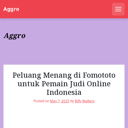
S
Aggro
k
Men
i
p
t
Aggro
o
c
o
n
t
e
Peluang Menang di Fomototo
n
untuk Pemain Judi Online
t
Indonesia
Posted on
May 7, 2025
by
Billy Walters